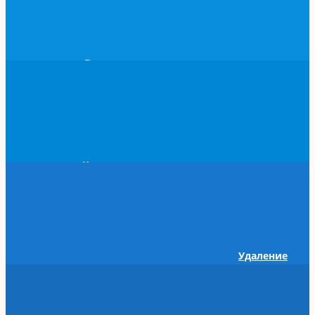
Гастроскопия под наркозом
Колоноскопия под наркозом
Удаление
полипов кишечника