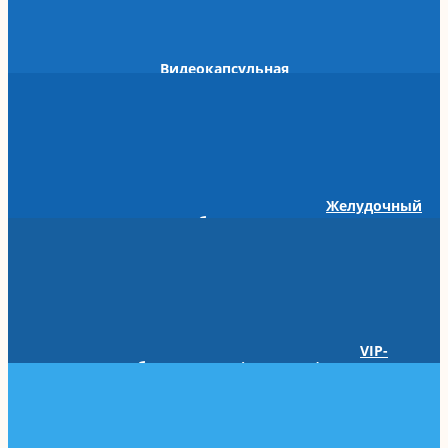
Видеокапсульная
эндоскопия
Желудочный
баллон
VIP-
обслуживание (приватно)