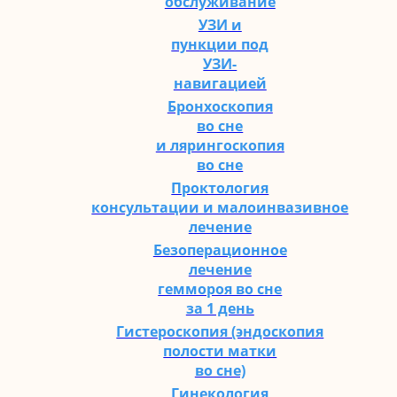
обслуживание
УЗИ и
пункции под
УЗИ-
навигацией
Бронхоскопия
во сне
и лярингоскопия
во сне
Проктология
консультации и малоинвазивное
лечение
Безоперационное
лечение
геммороя во сне
за 1 день
Гистероскопия (эндоскопия
полости матки
во сне)
Гинекология