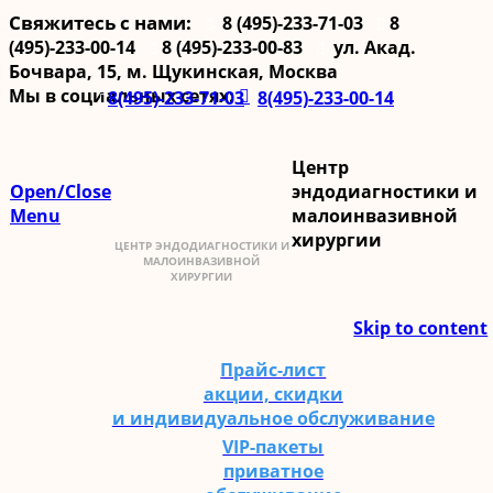
Свяжитесь с нами:
8 (495)-233-71-03
8


(495)-233-00-14
8 (495)-233-00-83
ул. Акад.


Бочвара, 15, м. Щукинская, Москва
Мы в социальных сетях:

8(495)-233-71-03
8(495)-233-00-14


Центр
Open/Close
эндодиагностики и
Menu
малоинвазивной
хирургии
Skip to content
Прайс-лист
акции, скидки
и индивидуальное обслуживание
VIP-пакеты
приватное