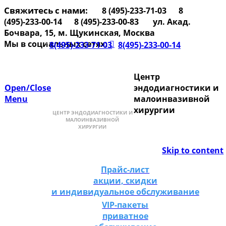
Свяжитесь с нами:
8 (495)-233-71-03
8


(495)-233-00-14
8 (495)-233-00-83
ул. Акад.


Бочвара, 15, м. Щукинская, Москва
Мы в социальных сетях:

8(495)-233-71-03
8(495)-233-00-14


Центр
Open/Close
эндодиагностики и
Menu
малоинвазивной
хирургии
Skip to content
Прайс-лист
акции, скидки
и индивидуальное обслуживание
VIP-пакеты
приватное