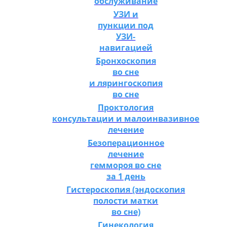
обслуживание
УЗИ и
пункции под
УЗИ-
навигацией
Бронхоскопия
во сне
и лярингоскопия
во сне
Проктология
консультации и малоинвазивное
лечение
Безоперационное
лечение
геммороя во сне
за 1 день
Гистероскопия (эндоскопия
полости матки
во сне)
Гинекология