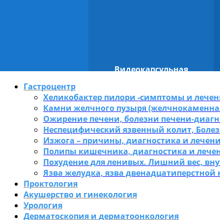
Видеокапсульная
е полипов кишечника
эндоскопия
Гастроцентр
Хеликобактер пилори -симптомы и лечен
Камни желчного пузыря (желчнокаменная
Ожирение печени, болезни печени-диагн
Неспецифический язвенный колит, Болез
Изжога – причины, диагностика и лечен
Полипы кишечника, диагностика и лече
Похудение для ленивых. Лишний вес, вн
Язва желудка, язва двенадцатиперстной
Проктология
Акушерство и гинекология
Урология
Дерматоскопия и дерматоонкология