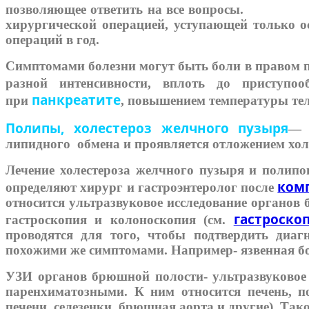
позволяющее ответить на все вопросы.
хирургической операцией, уступающей только о
операций в год.
Симптомами болезни могут быть боли в правом п
разной интенсивности, вплоть до приступоо
панкреатите
при
, повышением температуры тел
Полипы, холестероз желчного пузыря
— 
липидного обмена и проявляется отложением хол
Лечение холестероза желчного пузыря и полип
ком
определяют хирург и гастроэнтеролог после
относится ультразвуковое исследование органов
гастроско
гастроскопия и колоноскопия (см.
проводятся для того, чтобы подтвердить диаг
похожими же симптомами. Например- язвенная бо
УЗИ органов брюшной полости- ультразвуковое 
паренхиматозными. К ним относится печень, по
печени, селезенки, брюшная аорта и другие). Та