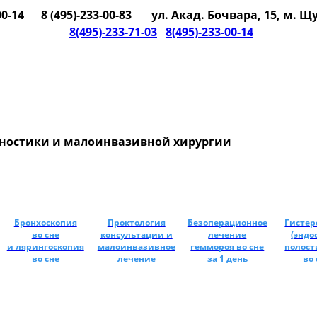
00-14
8 (495)-233-00-83
ул. Акад. Бочвара, 15, м. 


8(495)-233-71-03
8(495)-233-00-14


ностики и малоинвазивной хирургии
Бронхоскопия
Проктология
Безоперационное
Гистер
во сне
консультации и
лечение
(эндо
и лярингоскопия
малоинвазивное
геммороя во сне
полост
во сне
лечение
за 1 день
во 