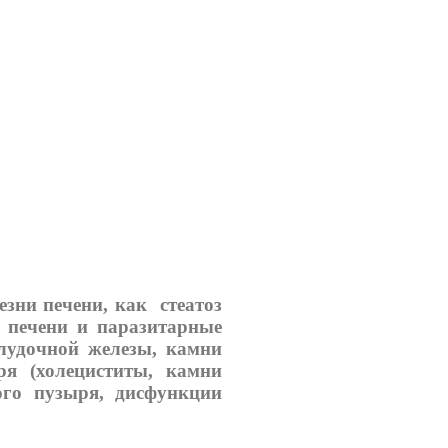
езни печени, как стеатоз
з печени и паразитарные
елудочной железы, камни
ря (холециститы, камни
ого пузыря, дисфункции