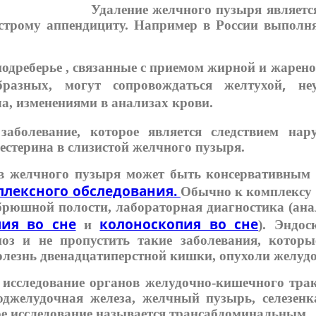
Удаление желчного пузыря является
строму аппендициту. Например в России выполн
одреберье , связанные с приемом жирной и жарено
,
бразных, могут сопровождаться желтухой
не
а, изменениями в анализах крови.
заболевание, которое является следствием нару
естерина в слизистой желчного пузыря.
ов желчного пузыря может быть консервативным 
плексного обследования.
Обычно к комплексу 
 брюшной полости, лабораторная диагностика (ана
пия во сне
колоноскопия во сне
и
). Эндос
ноз и не пропустить такие заболевания, которы
лезнь двенадцатиперстной кишки, опухоли желуд
исследование органов желудочно-кишечного тра
джелудочная железа, желчный пузырь, селезенка
кое исследование называется трансабдоминальным.