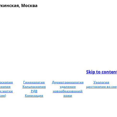
Щукинская, Москва
Skip to conten
оскопия
Гинекология
Дерматоонкология
Урология
скопия
Кольпоскопия
удаление
цистокопия во сне
и матки
РДВ
новообразований
сне)
Конизация
кожи