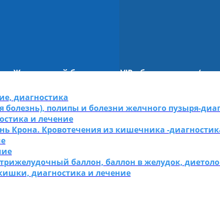
Желудочный баллон
VIP-обслуживание (при
ие, диагностика
 болезнь), полипы и болезни желчного пузыря-диа
остика и лечение
нь Крона. Кровотечения из кишечника -диагностик
ие
ние
утрижелудочный баллон, баллон в желудок, диетоло
 кишки, диагностика и лечение