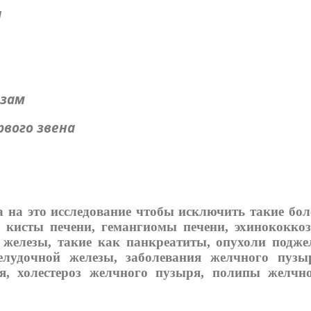
и
озам
рвого звена
а на это исследование чтобы исключить такие бол
 кисты печени, гемангиомы печени, эхинококко
й железы, такие как панкреатиты, опухоли подж
лудочной железы, заболевания желчного пузы
я, холестероз желчного пузыря, полипы желчн