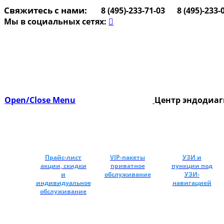
Свяжитесь с нами:
8 (495)-233-71-03
8 (495)-233-


Мы в социальных сетях:

Open/Close Menu
Центр эндодиаг
Прайс-лист
VIP-пакеты
УЗИ и
акции, скидки
приватное
пункции под
и
обслуживание
УЗИ-
индивидуальное
навигацией
обслуживание