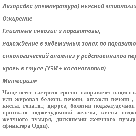
Лихорадка (температура) неясной этиологи
Ожирение
Глистные инвазии и паразитозы,
нахождение в эндемичных зонах по паразит
онкологический анамнез у родственников пе
кровь в стуле (УЗИ + колоноскопия)
Метеоризм
Чаще всего гастроэнтеролог направляет пациент
или жировая болезнь печени, опухоли печени ,
кисты, гепатит, цирроз, болезни поджелудочно
протоков поджелудочной железы, кисты подже
желчного пузыря, дискинезии желчного пузыр
сфинктера Одди).